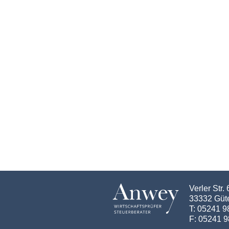
Verler Str. 
33332 Güt
T: 05241 
F: 05241 