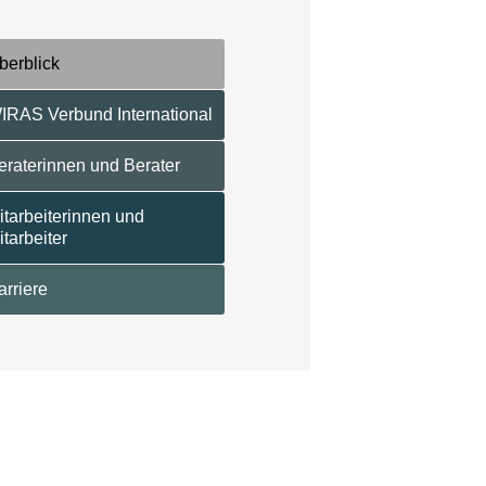
berblick
IRAS Verbund International
eraterinnen und Berater
itarbeiterinnen und
itarbeiter
arriere