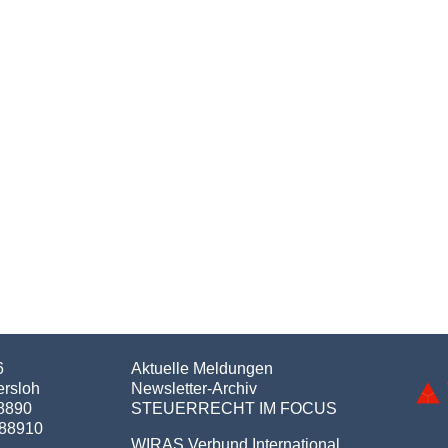
6
Aktuelle Meldungen
ersloh
Newsletter-Archiv
98890
STEUERRECHT IM FOCUS
988910
WIRAS Verbund International