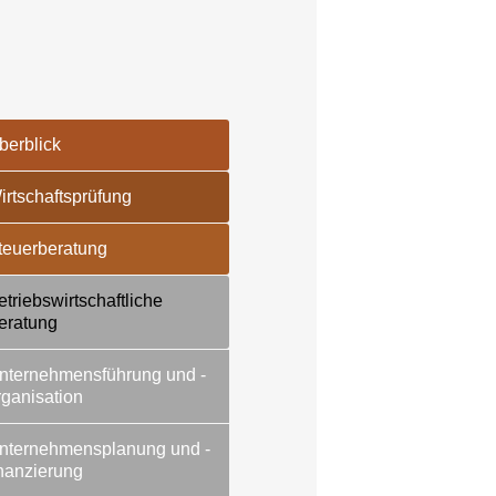
berblick
irtschaftsprüfung
teuerberatung
etriebswirtschaftliche
eratung
nternehmensführung und -
rganisation
nternehmensplanung und -
inanzierung