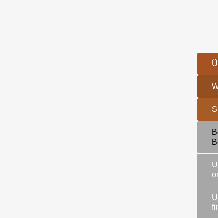
Ü
W
S
B
B
U
o
U
f