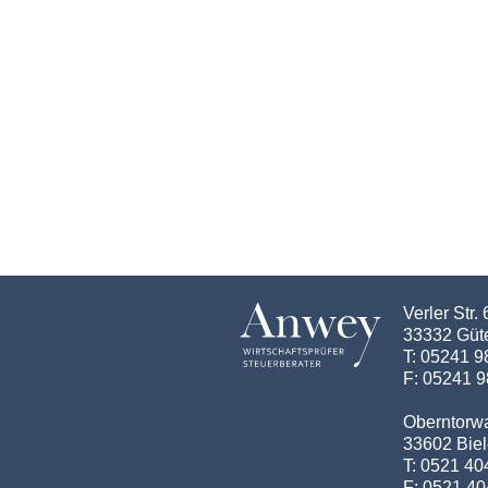
Verler Str. 
33332 Güt
T: 05241 
F: 05241 
Oberntorwa
33602 Biel
T: 0521 4
F: 0521 4