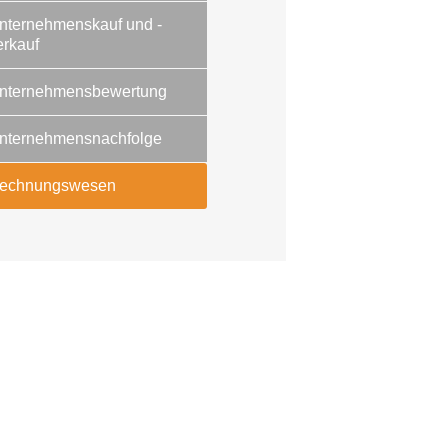
nternehmenskauf und -
erkauf
nternehmensbewertung
nternehmensnachfolge
echnungswesen