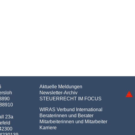
6
Aktuelle Meldungen
ersloh
Newsletter-Archiv
98890
STEUERRECHT IM FOCUS
988910
WIRAS Verbund International
Beraterinnen und Berater
ll 23a
Mitarbeiterinnen und Mitarbeiter
efeld
Karriere
042300
04230139