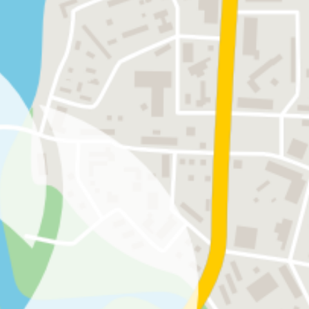
tleistungen abdecken. Wir
uer- und Wirtschaftsrecht,
ensbereiche ausüben.
nen unser Wissen durch eine
tinuierlich weiter.