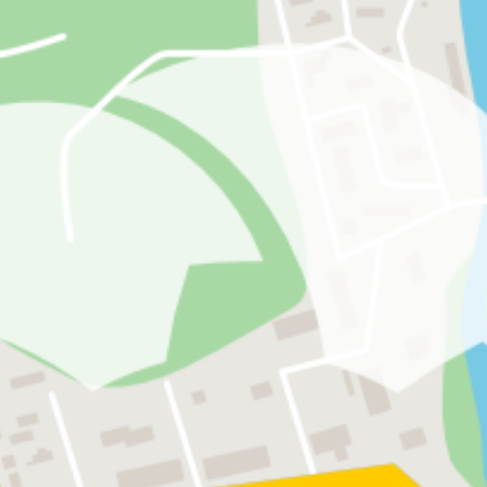
n. Nicht alle können und wollen wir durch unsere Diens
danten vielfältige Aufgaben im Rechnungswesen und Ste
mungen einen wesentlichen Einfluss auf alle Unternehm
 viele Jahre eng mit den Unternehmen zusammen und kön
ts in eine ganzheitliche Beratung einbringen.
 Unternehmen entwickeln auch wir unsere Leistungen kon
 Leistungen:
ng