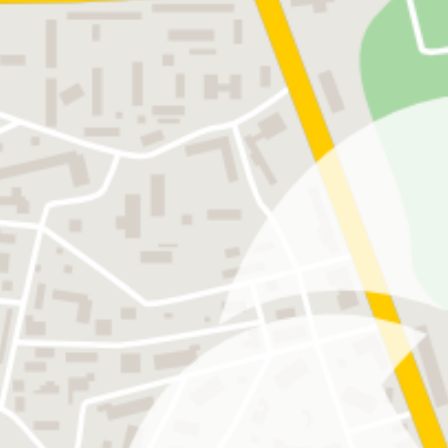
LEISTUNGEN
Unternehmen haben viele Facette
übernehmen aber für unsere Man
Bereiche, die durch ihre Bestim
Wir arbeiten in der Regel über
genaue Kenntnis Ihres Fachgebie
Entsprechend der Wandlung Ihres
Erfahren Sie mehr über unsere
Wirtschaftsprüfung
Steuerberatung
betriebswirtschaftliche Beratu
Rechnungswesen