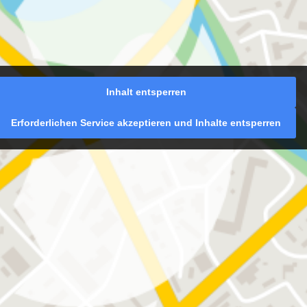
Inhalt entsperren
Erforderlichen Service akzeptieren und Inhalte entsperren
berblick
irtschaftsprüfung
teuerberatung
etriebswirtschaftliche
eratung
echnungswesen