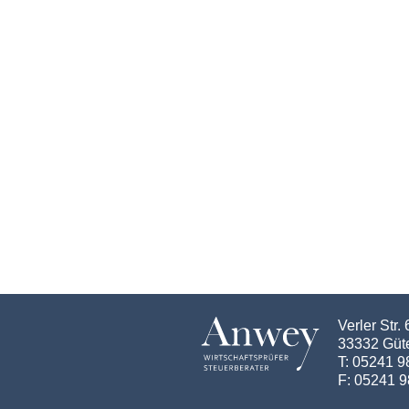
Verler Str. 
33332 Güt
T: 05241 
F: 05241 